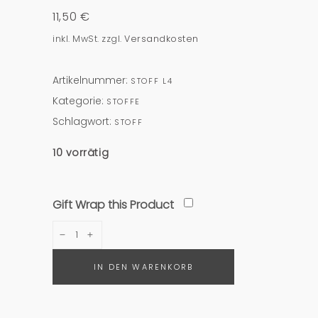
11,50
€
inkl. MwSt.
zzgl.
Versandkosten
Artikelnummer:
STOFF L4
Kategorie:
STOFFE
Schlagwort:
STOFF
10 vorrätig
Gift Wrap this Product
Stoff
L4
quantity
IN DEN WARENKORB