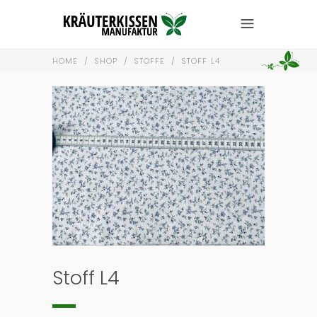
HOME
/
SHOP
/
STOFFE
/
STOFF L4
Stoff L4