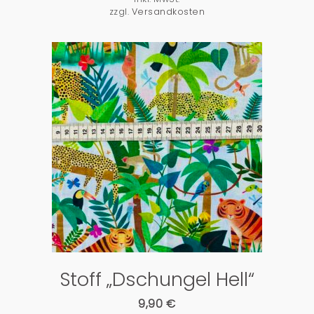
zzgl.
Versandkosten
PRODUKTDETAILS
Stoff „Dschungel Hell“
9,90
€