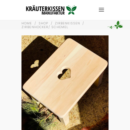
HOME
/
SHOP
/
ZIRBENKISSEN
/
ZIRBENHOCKER/ SCHEMEL