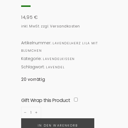
14,95
€
inkl. MwSt.
zzgl.
Versandkosten
Artikelnummer:
LAVENDELHERZ LILA MIT
BLÜMCHEN
Kategorie:
LAVENDELKISSEN
Schlagwort:
LAVENDEL
20 vorrätig
Gift Wrap this Product
Lavendelherz
Lila
mit
IN DEN WARENKORB