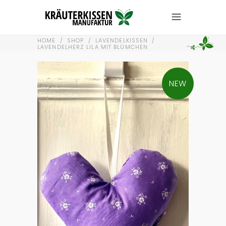
HOME
/
SHOP
/
LAVENDELKISSEN
/
LAVENDELHERZ LILA MIT BLÜMCHEN
NEW