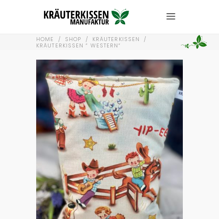
HOME
/
SHOP
/
KRÄUTERKISSEN
/
KRÄUTERKISSEN “ WESTERN“