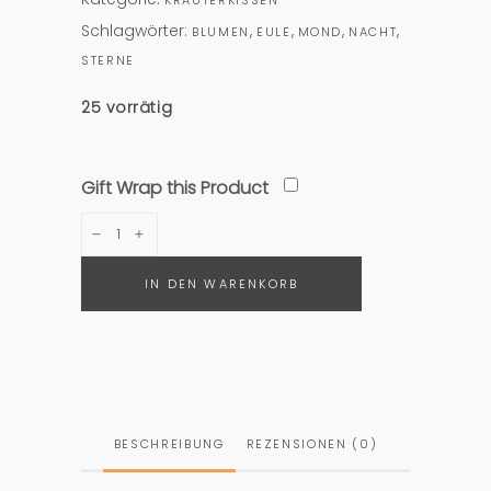
KRÄUTERKISSEN
Schlagwörter:
,
,
,
,
BLUMEN
EULE
MOND
NACHT
STERNE
25 vorrätig
Gift Wrap this Product
Kräuterkissen
"
Eule"
IN DEN WARENKORB
quantity
BESCHREIBUNG
REZENSIONEN (0)