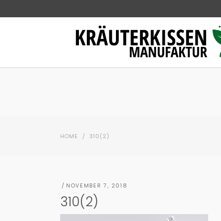
HOME
/
310(2)
NOVEMBER 7, 2018
310(2)